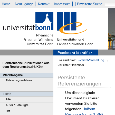
Home
Neuzugänge
Kontakt
Impressum
Erweiterte Suche
Persistent Identifier
Sie sind hier:
E-Pflicht-Sammlung
→
Elektronische Publikationen aus
Persistent Identifier
dem Regierungsbezirk Köln
Pflichtabgabe
Persistente
Ablieferungsverfahren
Referenzierungen
Um dieses digitale
Listen
Dokument zu zitieren,
Titel
verwenden Sie bitte
Autor / Beteiligte
folgenden
Uniform
Ort
Resource Name (URN)