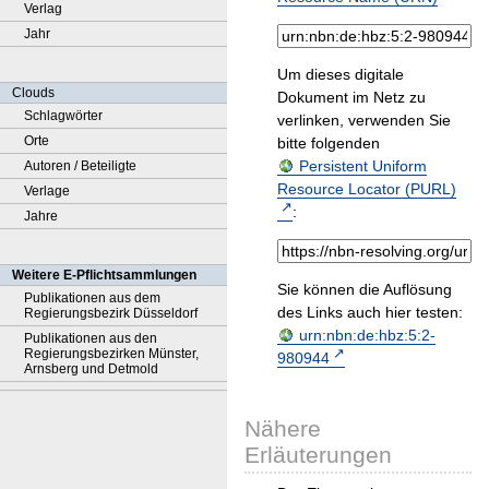
Verlag
Jahr
Um dieses digitale
Clouds
Dokument im Netz zu
Schlagwörter
verlinken, verwenden Sie
Orte
bitte folgenden
Persistent Uniform
Autoren / Beteiligte
Resource Locator (PURL)
Verlage
:
Jahre
Weitere E-Pflichtsammlungen
Sie können die Auflösung
Publikationen aus dem
des Links auch hier testen:
Regierungsbezirk Düsseldorf
urn:nbn:de:hbz:5:2-
Publikationen aus den
Regierungsbezirken Münster,
980944
Arnsberg und Detmold
Nähere
Erläuterungen