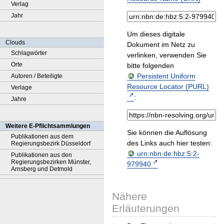
Verlag
Jahr
Um dieses digitale
Clouds
Dokument im Netz zu
Schlagwörter
verlinken, verwenden Sie
Orte
bitte folgenden
Persistent Uniform
Autoren / Beteiligte
Resource Locator (PURL)
Verlage
:
Jahre
Weitere E-Pflichtsammlungen
Sie können die Auflösung
Publikationen aus dem
des Links auch hier testen:
Regierungsbezirk Düsseldorf
urn:nbn:de:hbz:5:2-
Publikationen aus den
Regierungsbezirken Münster,
979940
Arnsberg und Detmold
Nähere
Erläuterungen