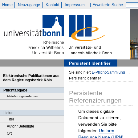
Home
Neuzugänge
Kontakt
Impressum
Erweiterte Suche
Persistent Identifier
Sie sind hier:
E-Pflicht-Sammlung
→
Elektronische Publikationen aus
Persistent Identifier
dem Regierungsbezirk Köln
Pflichtabgabe
Persistente
Ablieferungsverfahren
Referenzierungen
Um dieses digitale
Listen
Dokument zu zitieren,
Titel
verwenden Sie bitte
Autor / Beteiligte
folgenden
Uniform
Ort
Resource Name (URN)