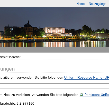
Home
Neuzugänge
istent Identifier
rungen
u zitieren, verwenden Sie bitte folgenden
Uniform Resource Name (U
m Netz zu verlinken, verwenden Sie bitte folgenden
Persistent Uni