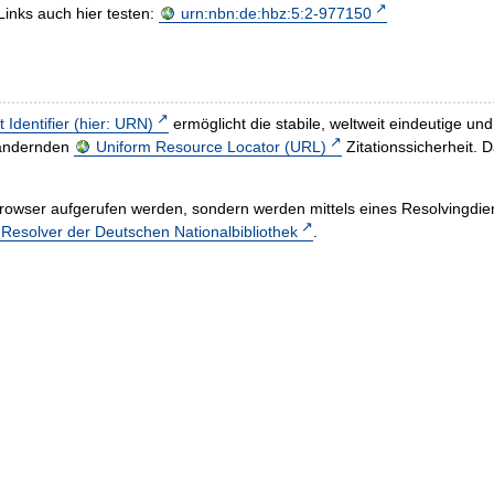
Links auch hier testen:
urn:nbn:de:hbz:5:2-977150
t Identifier (hier: URN)
ermöglicht die stabile, weltweit eindeutige 
h ändernden
Uniform Resource Locator (URL)
Zitationssicherheit. 
rowser aufgerufen werden, sondern werden mittels eines Resolvingdiens
esolver der Deutschen Nationalbibliothek
.