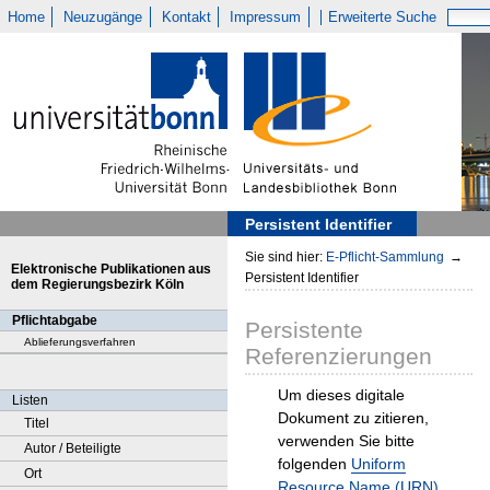
Home
Neuzugänge
Kontakt
Impressum
Erweiterte Suche
Persistent Identifier
Sie sind hier:
E-Pflicht-Sammlung
→
Elektronische Publikationen aus
Persistent Identifier
dem Regierungsbezirk Köln
Pflichtabgabe
Persistente
Ablieferungsverfahren
Referenzierungen
Um dieses digitale
Listen
Dokument zu zitieren,
Titel
verwenden Sie bitte
Autor / Beteiligte
folgenden
Uniform
Ort
Resource Name (URN)