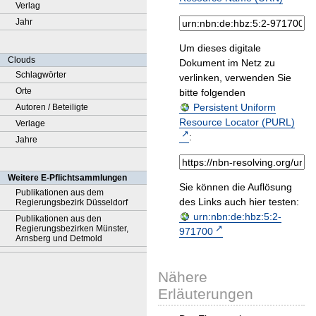
Verlag
Jahr
Um dieses digitale
Clouds
Dokument im Netz zu
Schlagwörter
verlinken, verwenden Sie
Orte
bitte folgenden
Persistent Uniform
Autoren / Beteiligte
Resource Locator (PURL)
Verlage
:
Jahre
Weitere E-Pflichtsammlungen
Sie können die Auflösung
Publikationen aus dem
des Links auch hier testen:
Regierungsbezirk Düsseldorf
urn:nbn:de:hbz:5:2-
Publikationen aus den
Regierungsbezirken Münster,
971700
Arnsberg und Detmold
Nähere
Erläuterungen