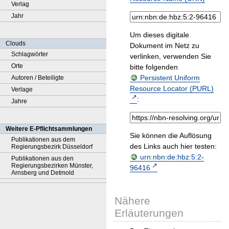
Verlag
Jahr
Um dieses digitale
Clouds
Dokument im Netz zu
Schlagwörter
verlinken, verwenden Sie
Orte
bitte folgenden
Persistent Uniform
Autoren / Beteiligte
Resource Locator (PURL)
Verlage
:
Jahre
Weitere E-Pflichtsammlungen
Sie können die Auflösung
Publikationen aus dem
des Links auch hier testen:
Regierungsbezirk Düsseldorf
urn:nbn:de:hbz:5:2-
Publikationen aus den
Regierungsbezirken Münster,
96416
Arnsberg und Detmold
Nähere
Erläuterungen