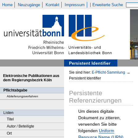
Home
Neuzugänge
Kontakt
Impressum
Erweiterte Suche
Persistent Identifier
Sie sind hier:
E-Pflicht-Sammlung
→
Elektronische Publikationen aus
Persistent Identifier
dem Regierungsbezirk Köln
Pflichtabgabe
Persistente
Ablieferungsverfahren
Referenzierungen
Um dieses digitale
Listen
Dokument zu zitieren,
Titel
verwenden Sie bitte
Autor / Beteiligte
folgenden
Uniform
Ort
Resource Name (URN)