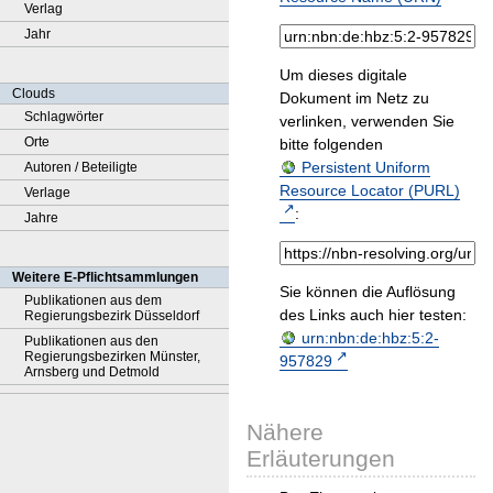
Verlag
Jahr
Um dieses digitale
Clouds
Dokument im Netz zu
Schlagwörter
verlinken, verwenden Sie
Orte
bitte folgenden
Persistent Uniform
Autoren / Beteiligte
Resource Locator (PURL)
Verlage
:
Jahre
Weitere E-Pflichtsammlungen
Sie können die Auflösung
Publikationen aus dem
des Links auch hier testen:
Regierungsbezirk Düsseldorf
urn:nbn:de:hbz:5:2-
Publikationen aus den
Regierungsbezirken Münster,
957829
Arnsberg und Detmold
Nähere
Erläuterungen