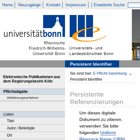
Home
Neuzugänge
Kontakt
Impressum
Erweiterte Suche
Persistent Identifier
Sie sind hier:
E-Pflicht-Sammlung
→
Elektronische Publikationen aus
Persistent Identifier
dem Regierungsbezirk Köln
Pflichtabgabe
Persistente
Ablieferungsverfahren
Referenzierungen
Um dieses digitale
Listen
Dokument zu zitieren,
Titel
verwenden Sie bitte
Autor / Beteiligte
folgenden
Uniform
Ort
Resource Name (URN)