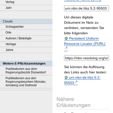
Verlag
Jahr
Um dieses digitale
Clouds
Dokument im Netz zu
Schlagwörter
verlinken, verwenden Sie
Orte
bitte folgenden
Persistent Uniform
Autoren / Beteiligte
Resource Locator (PURL)
Verlage
:
Jahre
Weitere E-Pflichtsammlungen
Sie können die Auflösung
Publikationen aus dem
des Links auch hier testen:
Regierungsbezirk Düsseldorf
urn:nbn:de:hbz:5:2-
Publikationen aus den
Regierungsbezirken Münster,
95503
Arnsberg und Detmold
Nähere
Erläuterungen