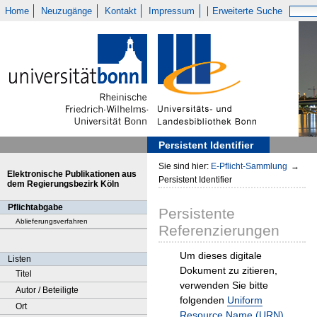
Home
Neuzugänge
Kontakt
Impressum
Erweiterte Suche
Persistent Identifier
Sie sind hier:
E-Pflicht-Sammlung
→
Elektronische Publikationen aus
Persistent Identifier
dem Regierungsbezirk Köln
Pflichtabgabe
Persistente
Ablieferungsverfahren
Referenzierungen
Um dieses digitale
Listen
Dokument zu zitieren,
Titel
verwenden Sie bitte
Autor / Beteiligte
folgenden
Uniform
Ort
Resource Name (URN)