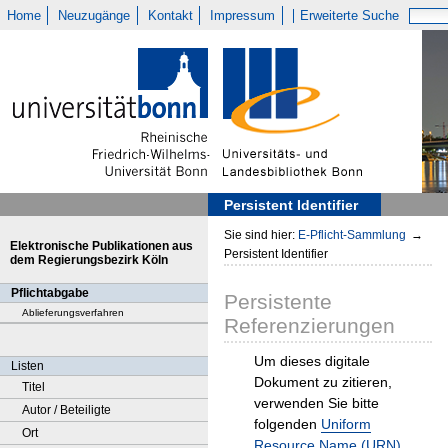
Home
Neuzugänge
Kontakt
Impressum
Erweiterte Suche
Persistent Identifier
Sie sind hier:
E-Pflicht-Sammlung
→
Elektronische Publikationen aus
Persistent Identifier
dem Regierungsbezirk Köln
Pflichtabgabe
Persistente
Ablieferungsverfahren
Referenzierungen
Um dieses digitale
Listen
Dokument zu zitieren,
Titel
verwenden Sie bitte
Autor / Beteiligte
folgenden
Uniform
Ort
Resource Name (URN)