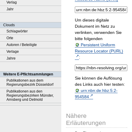
Verlag
Jahr
Um dieses digitale
Clouds
Dokument im Netz zu
Schlagwörter
verlinken, verwenden Sie
Orte
bitte folgenden
Persistent Uniform
Autoren / Beteiligte
Resource Locator (PURL)
Verlage
:
Jahre
Weitere E-Pflichtsammlungen
Sie können die Auflösung
Publikationen aus dem
des Links auch hier testen:
Regierungsbezirk Düsseldorf
urn:nbn:de:hbz:5:2-
Publikationen aus den
Regierungsbezirken Münster,
954584
Arnsberg und Detmold
Nähere
Erläuterungen