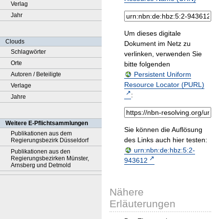
Verlag
Jahr
Um dieses digitale
Clouds
Dokument im Netz zu
Schlagwörter
verlinken, verwenden Sie
Orte
bitte folgenden
Persistent Uniform
Autoren / Beteiligte
Resource Locator (PURL)
Verlage
:
Jahre
Weitere E-Pflichtsammlungen
Sie können die Auflösung
Publikationen aus dem
des Links auch hier testen:
Regierungsbezirk Düsseldorf
urn:nbn:de:hbz:5:2-
Publikationen aus den
Regierungsbezirken Münster,
943612
Arnsberg und Detmold
Nähere
Erläuterungen