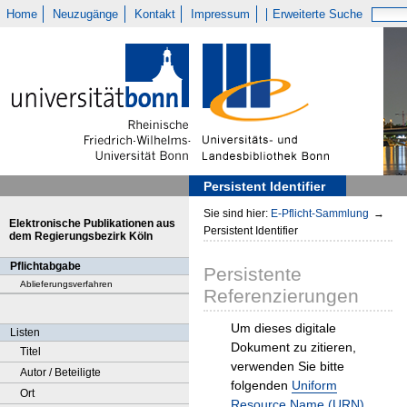
Home
Neuzugänge
Kontakt
Impressum
Erweiterte Suche
Persistent Identifier
Sie sind hier:
E-Pflicht-Sammlung
→
Elektronische Publikationen aus
Persistent Identifier
dem Regierungsbezirk Köln
Pflichtabgabe
Persistente
Ablieferungsverfahren
Referenzierungen
Um dieses digitale
Listen
Dokument zu zitieren,
Titel
verwenden Sie bitte
Autor / Beteiligte
folgenden
Uniform
Ort
Resource Name (URN)