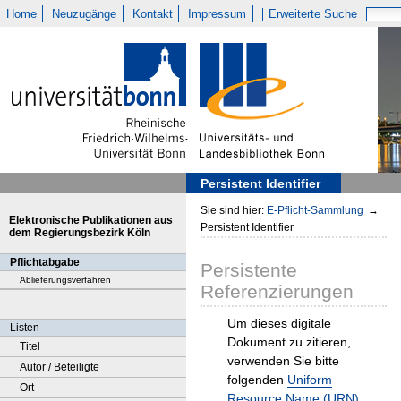
Home
Neuzugänge
Kontakt
Impressum
Erweiterte Suche
Persistent Identifier
Sie sind hier:
E-Pflicht-Sammlung
→
Elektronische Publikationen aus
Persistent Identifier
dem Regierungsbezirk Köln
Pflichtabgabe
Persistente
Ablieferungsverfahren
Referenzierungen
Um dieses digitale
Listen
Dokument zu zitieren,
Titel
verwenden Sie bitte
Autor / Beteiligte
folgenden
Uniform
Ort
Resource Name (URN)