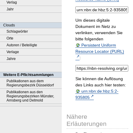
Verlag
Jahr
Um dieses digitale
Clouds
Dokument im Netz zu
Schlagwörter
verlinken, verwenden Sie
Orte
bitte folgenden
Persistent Uniform
Autoren / Beteiligte
Resource Locator (PURL)
Verlage
:
Jahre
Weitere E-Pflichtsammlungen
Sie können die Auflösung
Publikationen aus dem
des Links auch hier testen:
Regierungsbezirk Düsseldorf
urn:nbn:de:hbz:5:2-
Publikationen aus den
Regierungsbezirken Münster,
935805
Arnsberg und Detmold
Nähere
Erläuterungen