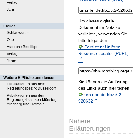
Verlag
Jahr
Um dieses digitale
Clouds
Dokument im Netz zu
Schlagwörter
verlinken, verwenden Sie
Orte
bitte folgenden
Persistent Uniform
Autoren / Beteiligte
Resource Locator (PURL)
Verlage
:
Jahre
Weitere E-Pflichtsammlungen
Sie können die Auflösung
Publikationen aus dem
des Links auch hier testen:
Regierungsbezirk Düsseldorf
urn:nbn:de:hbz:5:2-
Publikationen aus den
Regierungsbezirken Münster,
920632
Arnsberg und Detmold
Nähere
Erläuterungen