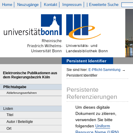
Home
Neuzugänge
Kontakt
Impressum
Erweiterte Suche
Persistent Identifier
Sie sind hier:
E-Pflicht-Sammlung
→
Elektronische Publikationen aus
Persistent Identifier
dem Regierungsbezirk Köln
Pflichtabgabe
Persistente
Ablieferungsverfahren
Referenzierungen
Um dieses digitale
Listen
Dokument zu zitieren,
Titel
verwenden Sie bitte
Autor / Beteiligte
folgenden
Uniform
Ort
Resource Name (URN)