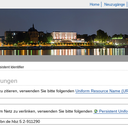
Home
Neuzugänge
istent Identifier
rungen
u zitieren, verwenden Sie bitte folgenden
Uniform Resource Name (U
m Netz zu verlinken, verwenden Sie bitte folgenden
Persistent Uni