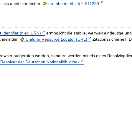
Links auch hier testen:
urn:nbn:de:hbz:5:2-911290
t Identifier (hier: URN)
ermöglicht die stabile, weltweit eindeutige 
h ändernden
Uniform Resource Locator (URL)
Zitationssicherheit. 
rowser aufgerufen werden, sondern werden mittels eines Resolvingdiens
esolver der Deutschen Nationalbibliothek
.