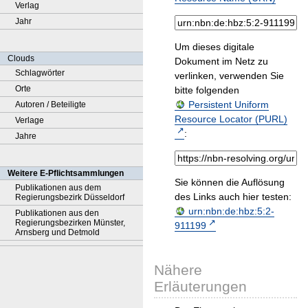
Verlag
Jahr
Um dieses digitale
Clouds
Dokument im Netz zu
Schlagwörter
verlinken, verwenden Sie
Orte
bitte folgenden
Persistent Uniform
Autoren / Beteiligte
Resource Locator (PURL)
Verlage
:
Jahre
Weitere E-Pflichtsammlungen
Sie können die Auflösung
Publikationen aus dem
des Links auch hier testen:
Regierungsbezirk Düsseldorf
urn:nbn:de:hbz:5:2-
Publikationen aus den
Regierungsbezirken Münster,
911199
Arnsberg und Detmold
Nähere
Erläuterungen