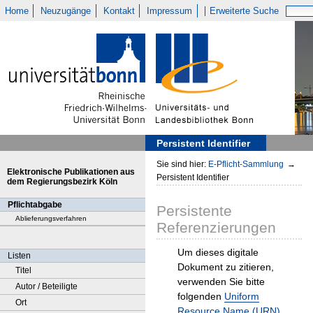
Home
Neuzugänge
Kontakt
Impressum
Erweiterte Suche
Persistent Identifier
Sie sind hier:
E-Pflicht-Sammlung
→
Elektronische Publikationen aus
Persistent Identifier
dem Regierungsbezirk Köln
Pflichtabgabe
Persistente
Ablieferungsverfahren
Referenzierungen
Um dieses digitale
Listen
Dokument zu zitieren,
Titel
verwenden Sie bitte
Autor / Beteiligte
folgenden
Uniform
Ort
Resource Name (URN)