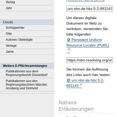
Verlag
Jahr
Um dieses digitale
Clouds
Dokument im Netz zu
Schlagwörter
verlinken, verwenden Sie
Orte
bitte folgenden
Persistent Uniform
Autoren / Beteiligte
Resource Locator (PURL)
Verlage
:
Jahre
Weitere E-Pflichtsammlungen
Sie können die Auflösung
Publikationen aus dem
des Links auch hier testen:
Regierungsbezirk Düsseldorf
urn:nbn:de:hbz:5:2-
Publikationen aus den
Regierungsbezirken Münster,
891143
Arnsberg und Detmold
Nähere
Erläuterungen