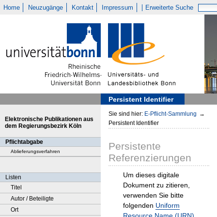
Home
Neuzugänge
Kontakt
Impressum
Erweiterte Suche
Persistent Identifier
Sie sind hier:
E-Pflicht-Sammlung
→
Elektronische Publikationen aus
Persistent Identifier
dem Regierungsbezirk Köln
Pflichtabgabe
Persistente
Ablieferungsverfahren
Referenzierungen
Um dieses digitale
Listen
Dokument zu zitieren,
Titel
verwenden Sie bitte
Autor / Beteiligte
folgenden
Uniform
Ort
Resource Name (URN)