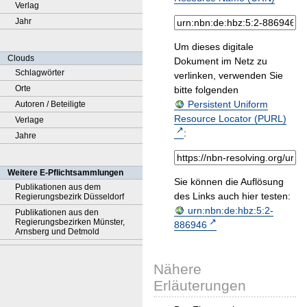
Verlag
Jahr
Um dieses digitale
Clouds
Dokument im Netz zu
Schlagwörter
verlinken, verwenden Sie
Orte
bitte folgenden
Persistent Uniform
Autoren / Beteiligte
Resource Locator (PURL)
Verlage
:
Jahre
Weitere E-Pflichtsammlungen
Sie können die Auflösung
Publikationen aus dem
des Links auch hier testen:
Regierungsbezirk Düsseldorf
urn:nbn:de:hbz:5:2-
Publikationen aus den
Regierungsbezirken Münster,
886946
Arnsberg und Detmold
Nähere
Erläuterungen