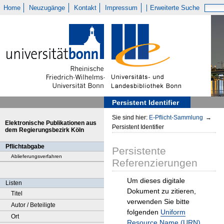
Home
Neuzugänge
Kontakt
Impressum
Erweiterte Suche
Persistent Identifier
Sie sind hier:
E-Pflicht-Sammlung
→
Elektronische Publikationen aus
Persistent Identifier
dem Regierungsbezirk Köln
Pflichtabgabe
Persistente
Ablieferungsverfahren
Referenzierungen
Um dieses digitale
Listen
Dokument zu zitieren,
Titel
verwenden Sie bitte
Autor / Beteiligte
folgenden
Uniform
Ort
Resource Name (URN)