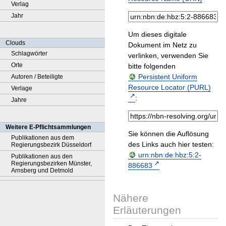
Verlag
Jahr
Um dieses digitale
Clouds
Dokument im Netz zu
Schlagwörter
verlinken, verwenden Sie
Orte
bitte folgenden
Persistent Uniform
Autoren / Beteiligte
Resource Locator (PURL)
Verlage
:
Jahre
Weitere E-Pflichtsammlungen
Sie können die Auflösung
Publikationen aus dem
des Links auch hier testen:
Regierungsbezirk Düsseldorf
urn:nbn:de:hbz:5:2-
Publikationen aus den
Regierungsbezirken Münster,
886683
Arnsberg und Detmold
Nähere
Erläuterungen