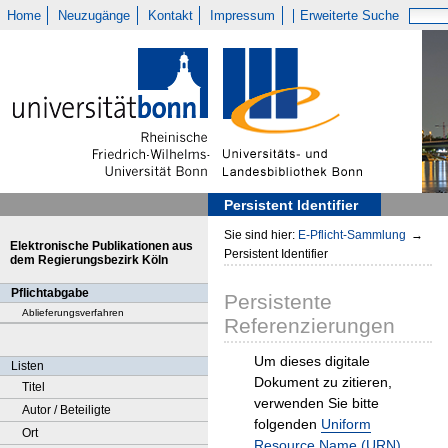
Home
Neuzugänge
Kontakt
Impressum
Erweiterte Suche
Persistent Identifier
Sie sind hier:
E-Pflicht-Sammlung
→
Elektronische Publikationen aus
Persistent Identifier
dem Regierungsbezirk Köln
Pflichtabgabe
Persistente
Ablieferungsverfahren
Referenzierungen
Um dieses digitale
Listen
Dokument zu zitieren,
Titel
verwenden Sie bitte
Autor / Beteiligte
folgenden
Uniform
Ort
Resource Name (URN)