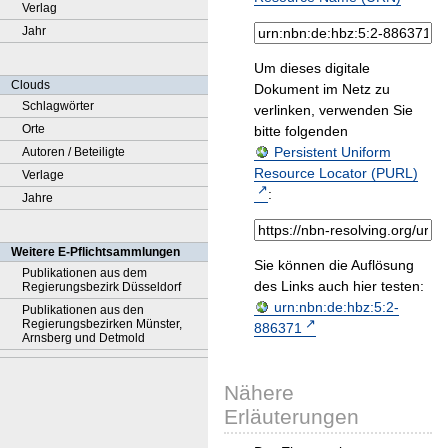
Verlag
Jahr
Um dieses digitale
Clouds
Dokument im Netz zu
Schlagwörter
verlinken, verwenden Sie
Orte
bitte folgenden
Persistent Uniform
Autoren / Beteiligte
Resource Locator (PURL)
Verlage
:
Jahre
Weitere E-Pflichtsammlungen
Sie können die Auflösung
Publikationen aus dem
des Links auch hier testen:
Regierungsbezirk Düsseldorf
urn:nbn:de:hbz:5:2-
Publikationen aus den
Regierungsbezirken Münster,
886371
Arnsberg und Detmold
Nähere
Erläuterungen