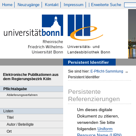
Home
Neuzugänge
Kontakt
Impressum
Erweiterte Suche
Persistent Identifier
Sie sind hier:
E-Pflicht-Sammlung
→
Elektronische Publikationen aus
Persistent Identifier
dem Regierungsbezirk Köln
Pflichtabgabe
Persistente
Ablieferungsverfahren
Referenzierungen
Um dieses digitale
Listen
Dokument zu zitieren,
Titel
verwenden Sie bitte
Autor / Beteiligte
folgenden
Uniform
Ort
Resource Name (URN)