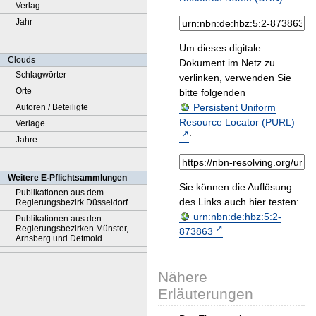
Verlag
Jahr
Um dieses digitale
Clouds
Dokument im Netz zu
Schlagwörter
verlinken, verwenden Sie
Orte
bitte folgenden
Persistent Uniform
Autoren / Beteiligte
Resource Locator (PURL)
Verlage
:
Jahre
Weitere E-Pflichtsammlungen
Sie können die Auflösung
Publikationen aus dem
des Links auch hier testen:
Regierungsbezirk Düsseldorf
urn:nbn:de:hbz:5:2-
Publikationen aus den
Regierungsbezirken Münster,
873863
Arnsberg und Detmold
Nähere
Erläuterungen