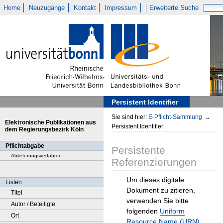
Home
Neuzugänge
Kontakt
Impressum
Erweiterte Suche
Persistent Identifier
Sie sind hier:
E-Pflicht-Sammlung
→
Elektronische Publikationen aus
Persistent Identifier
dem Regierungsbezirk Köln
Pflichtabgabe
Persistente
Ablieferungsverfahren
Referenzierungen
Um dieses digitale
Listen
Dokument zu zitieren,
Titel
verwenden Sie bitte
Autor / Beteiligte
folgenden
Uniform
Ort
Resource Name (URN)