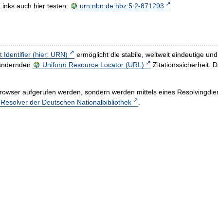
Links auch hier testen:
urn:nbn:de:hbz:5:2-871293
t Identifier (hier: URN)
ermöglicht die stabile, weltweit eindeutige 
h ändernden
Uniform Resource Locator (URL)
Zitationssicherheit. 
rowser aufgerufen werden, sondern werden mittels eines Resolvingdiens
esolver der Deutschen Nationalbibliothek
.