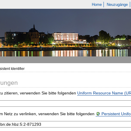
Home
Neuzugänge
istent Identifier
rungen
u zitieren, verwenden Sie bitte folgenden
Uniform Resource Name (U
m Netz zu verlinken, verwenden Sie bitte folgenden
Persistent Uni