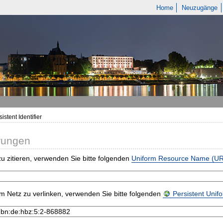
Home
Neuzugänge
istent Identifier
rungen
u zitieren, verwenden Sie bitte folgenden
Uniform Resource Name (U
m Netz zu verlinken, verwenden Sie bitte folgenden
Persistent Uni