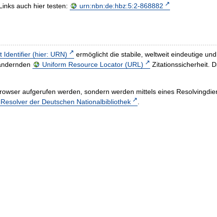
Links auch hier testen:
urn:nbn:de:hbz:5:2-868882
t Identifier (hier: URN)
ermöglicht die stabile, weltweit eindeutige 
h ändernden
Uniform Resource Locator (URL)
Zitationssicherheit. 
rowser aufgerufen werden, sondern werden mittels eines Resolvingdiens
esolver der Deutschen Nationalbibliothek
.