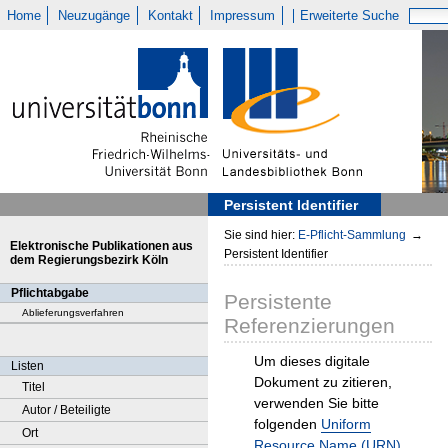
Home
Neuzugänge
Kontakt
Impressum
Erweiterte Suche
Persistent Identifier
Sie sind hier:
E-Pflicht-Sammlung
→
Elektronische Publikationen aus
Persistent Identifier
dem Regierungsbezirk Köln
Pflichtabgabe
Persistente
Ablieferungsverfahren
Referenzierungen
Um dieses digitale
Listen
Dokument zu zitieren,
Titel
verwenden Sie bitte
Autor / Beteiligte
folgenden
Uniform
Ort
Resource Name (URN)