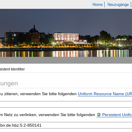
Home
Neuzugänge
istent Identifier
rungen
u zitieren, verwenden Sie bitte folgenden
Uniform Resource Name (U
m Netz zu verlinken, verwenden Sie bitte folgenden
Persistent Uni