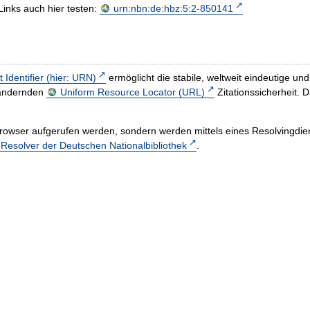
Links auch hier testen:
urn:nbn:de:hbz:5:2-850141
t Identifier (hier: URN)
ermöglicht die stabile, weltweit eindeutige 
h ändernden
Uniform Resource Locator (URL)
Zitationssicherheit. 
rowser aufgerufen werden, sondern werden mittels eines Resolvingdiens
esolver der Deutschen Nationalbibliothek
.