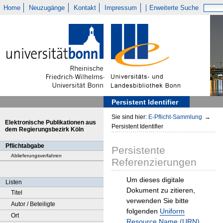
Home
Neuzugänge
Kontakt
Impressum
Erweiterte Suche
Persistent Identifier
Sie sind hier:
E-Pflicht-Sammlung
→
Elektronische Publikationen aus
Persistent Identifier
dem Regierungsbezirk Köln
Pflichtabgabe
Persistente
Ablieferungsverfahren
Referenzierungen
Um dieses digitale
Listen
Dokument zu zitieren,
Titel
verwenden Sie bitte
Autor / Beteiligte
folgenden
Uniform
Ort
Resource Name (URN)