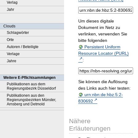
Verlag
Jahr
Um dieses digitale
Clouds
Dokument im Netz zu
Schlagwörter
verlinken, verwenden Sie
Orte
bitte folgenden
Persistent Uniform
Autoren / Beteiligte
Resource Locator (PURL)
Verlage
:
Jahre
Weitere E-Pflichtsammlungen
Sie können die Auflösung
Publikationen aus dem
des Links auch hier testen:
Regierungsbezirk Düsseldorf
urn:nbn:de:hbz:5:2-
Publikationen aus den
Regierungsbezirken Münster,
830692
Arnsberg und Detmold
Nähere
Erläuterungen