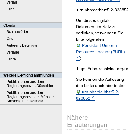
Verlag
Jahr
Um dieses digitale
Clouds
Dokument im Netz zu
Schlagwörter
verlinken, verwenden Sie
Orte
bitte folgenden
Persistent Uniform
Autoren / Beteiligte
Resource Locator (PURL)
Verlage
:
Jahre
Weitere E-Pflichtsammlungen
Sie können die Auflösung
Publikationen aus dem
des Links auch hier testen:
Regierungsbezirk Düsseldorf
urn:nbn:de:hbz:5:2-
Publikationen aus den
Regierungsbezirken Münster,
828852
Arnsberg und Detmold
Nähere
Erläuterungen