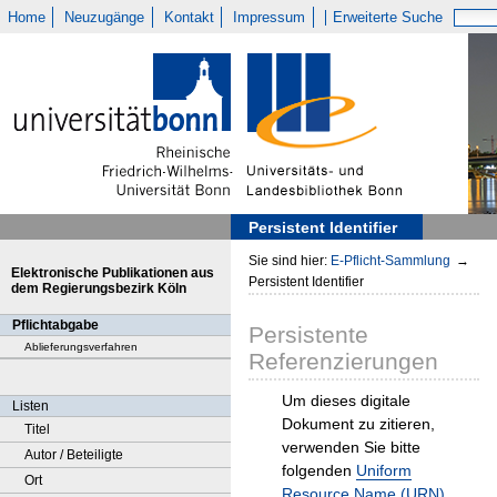
Home
Neuzugänge
Kontakt
Impressum
Erweiterte Suche
Persistent Identifier
Sie sind hier:
E-Pflicht-Sammlung
→
Elektronische Publikationen aus
Persistent Identifier
dem Regierungsbezirk Köln
Pflichtabgabe
Persistente
Ablieferungsverfahren
Referenzierungen
Um dieses digitale
Listen
Dokument zu zitieren,
Titel
verwenden Sie bitte
Autor / Beteiligte
folgenden
Uniform
Ort
Resource Name (URN)