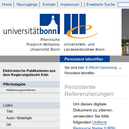
Home
Neuzugänge
Kontakt
Impressum
Erweiterte Suche
Persistent Identifier
Sie sind hier:
E-Pflicht-Sammlung
→
Elektronische Publikationen aus
Persistent Identifier
dem Regierungsbezirk Köln
Pflichtabgabe
Persistente
Ablieferungsverfahren
Referenzierungen
Um dieses digitale
Listen
Dokument zu zitieren,
Titel
verwenden Sie bitte
Autor / Beteiligte
folgenden
Uniform
Ort
Resource Name (URN)