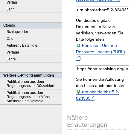
Verlag
Jahr
Um dieses digitale
Clouds
Dokument im Netz zu
Schlagwörter
verlinken, verwenden Sie
Orte
bitte folgenden
Persistent Uniform
Autoren / Beteiligte
Resource Locator (PURL)
Verlage
:
Jahre
Weitere E-Pflichtsammlungen
Sie können die Auflösung
Publikationen aus dem
des Links auch hier testen:
Regierungsbezirk Düsseldorf
urn:nbn:de:hbz:5:2-
Publikationen aus den
Regierungsbezirken Münster,
824935
Arnsberg und Detmold
Nähere
Erläuterungen