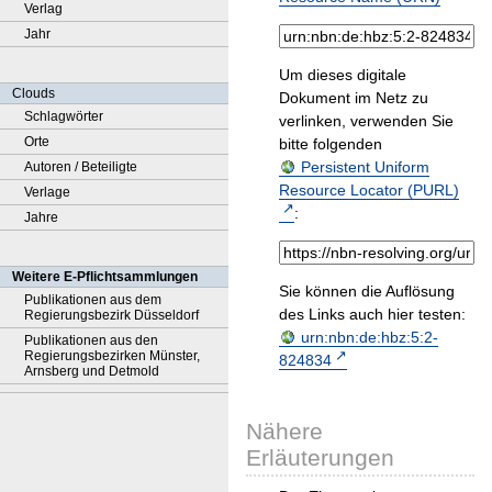
Verlag
Jahr
Um dieses digitale
Clouds
Dokument im Netz zu
Schlagwörter
verlinken, verwenden Sie
Orte
bitte folgenden
Persistent Uniform
Autoren / Beteiligte
Resource Locator (PURL)
Verlage
:
Jahre
Weitere E-Pflichtsammlungen
Sie können die Auflösung
Publikationen aus dem
des Links auch hier testen:
Regierungsbezirk Düsseldorf
urn:nbn:de:hbz:5:2-
Publikationen aus den
Regierungsbezirken Münster,
824834
Arnsberg und Detmold
Nähere
Erläuterungen