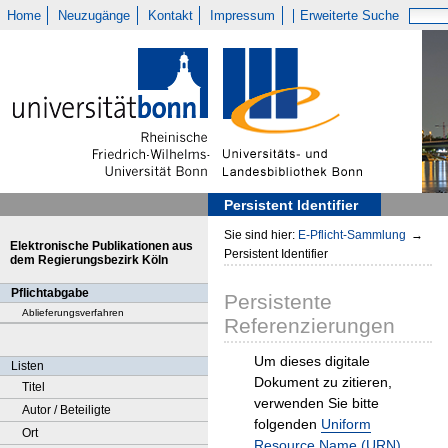
Home
Neuzugänge
Kontakt
Impressum
Erweiterte Suche
Persistent Identifier
Sie sind hier:
E-Pflicht-Sammlung
→
Elektronische Publikationen aus
Persistent Identifier
dem Regierungsbezirk Köln
Pflichtabgabe
Persistente
Ablieferungsverfahren
Referenzierungen
Um dieses digitale
Listen
Dokument zu zitieren,
Titel
verwenden Sie bitte
Autor / Beteiligte
folgenden
Uniform
Ort
Resource Name (URN)