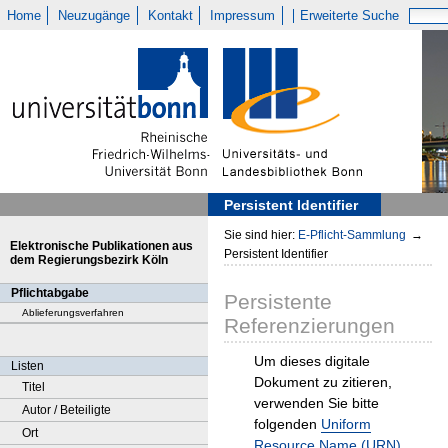
Home
Neuzugänge
Kontakt
Impressum
Erweiterte Suche
Persistent Identifier
Sie sind hier:
E-Pflicht-Sammlung
→
Elektronische Publikationen aus
Persistent Identifier
dem Regierungsbezirk Köln
Pflichtabgabe
Persistente
Ablieferungsverfahren
Referenzierungen
Um dieses digitale
Listen
Dokument zu zitieren,
Titel
verwenden Sie bitte
Autor / Beteiligte
folgenden
Uniform
Ort
Resource Name (URN)