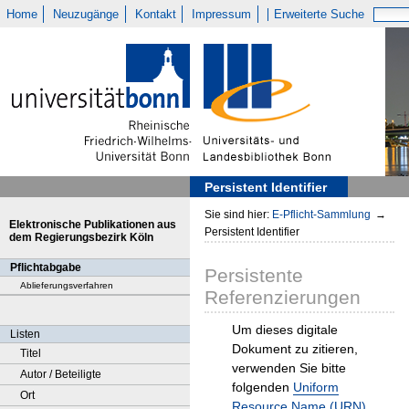
Home
Neuzugänge
Kontakt
Impressum
Erweiterte Suche
Persistent Identifier
Sie sind hier:
E-Pflicht-Sammlung
→
Elektronische Publikationen aus
Persistent Identifier
dem Regierungsbezirk Köln
Pflichtabgabe
Persistente
Ablieferungsverfahren
Referenzierungen
Um dieses digitale
Listen
Dokument zu zitieren,
Titel
verwenden Sie bitte
Autor / Beteiligte
folgenden
Uniform
Ort
Resource Name (URN)