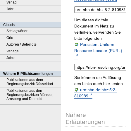
Verlag
Jahr
Um dieses digitale
Clouds
Dokument im Netz zu
Schlagwörter
verlinken, verwenden Sie
Orte
bitte folgenden
Persistent Uniform
Autoren / Beteiligte
Resource Locator (PURL)
Verlage
:
Jahre
Weitere E-Pflichtsammlungen
Sie können die Auflösung
Publikationen aus dem
des Links auch hier testen:
Regierungsbezirk Düsseldorf
urn:nbn:de:hbz:5:2-
Publikationen aus den
Regierungsbezirken Münster,
810989
Arnsberg und Detmold
Nähere
Erläuterungen