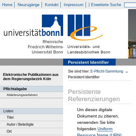
Home
Neuzugänge
Kontakt
Impressum
Erweiterte Suche
Persistent Identifier
Sie sind hier:
E-Pflicht-Sammlung
→
Elektronische Publikationen aus
Persistent Identifier
dem Regierungsbezirk Köln
Pflichtabgabe
Persistente
Ablieferungsverfahren
Referenzierungen
Um dieses digitale
Listen
Dokument zu zitieren,
Titel
verwenden Sie bitte
Autor / Beteiligte
folgenden
Uniform
Ort
Resource Name (URN)