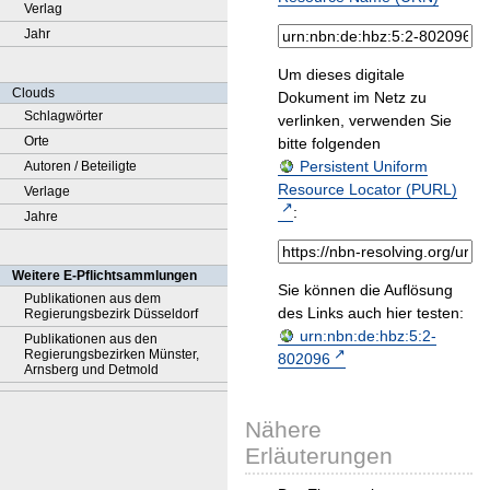
Verlag
Jahr
Um dieses digitale
Clouds
Dokument im Netz zu
Schlagwörter
verlinken, verwenden Sie
Orte
bitte folgenden
Persistent Uniform
Autoren / Beteiligte
Resource Locator (PURL)
Verlage
:
Jahre
Weitere E-Pflichtsammlungen
Sie können die Auflösung
Publikationen aus dem
des Links auch hier testen:
Regierungsbezirk Düsseldorf
urn:nbn:de:hbz:5:2-
Publikationen aus den
Regierungsbezirken Münster,
802096
Arnsberg und Detmold
Nähere
Erläuterungen