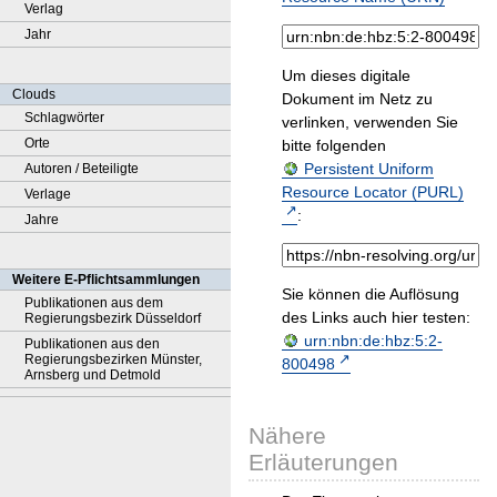
Verlag
Jahr
Um dieses digitale
Clouds
Dokument im Netz zu
Schlagwörter
verlinken, verwenden Sie
Orte
bitte folgenden
Persistent Uniform
Autoren / Beteiligte
Resource Locator (PURL)
Verlage
:
Jahre
Weitere E-Pflichtsammlungen
Sie können die Auflösung
Publikationen aus dem
des Links auch hier testen:
Regierungsbezirk Düsseldorf
urn:nbn:de:hbz:5:2-
Publikationen aus den
Regierungsbezirken Münster,
800498
Arnsberg und Detmold
Nähere
Erläuterungen