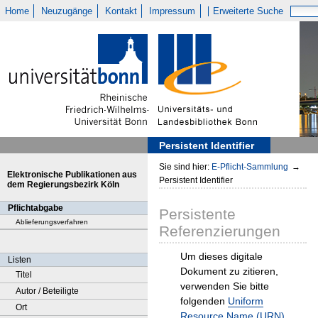
Home
Neuzugänge
Kontakt
Impressum
Erweiterte Suche
Persistent Identifier
Sie sind hier:
E-Pflicht-Sammlung
→
Elektronische Publikationen aus
Persistent Identifier
dem Regierungsbezirk Köln
Pflichtabgabe
Persistente
Ablieferungsverfahren
Referenzierungen
Um dieses digitale
Listen
Dokument zu zitieren,
Titel
verwenden Sie bitte
Autor / Beteiligte
folgenden
Uniform
Ort
Resource Name (URN)