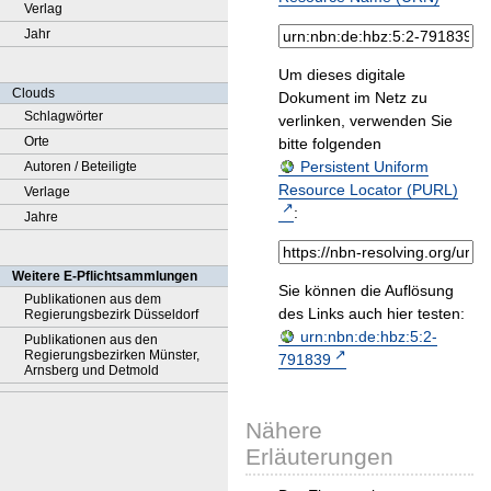
Verlag
Jahr
Um dieses digitale
Clouds
Dokument im Netz zu
Schlagwörter
verlinken, verwenden Sie
Orte
bitte folgenden
Persistent Uniform
Autoren / Beteiligte
Resource Locator (PURL)
Verlage
:
Jahre
Weitere E-Pflichtsammlungen
Sie können die Auflösung
Publikationen aus dem
des Links auch hier testen:
Regierungsbezirk Düsseldorf
urn:nbn:de:hbz:5:2-
Publikationen aus den
Regierungsbezirken Münster,
791839
Arnsberg und Detmold
Nähere
Erläuterungen