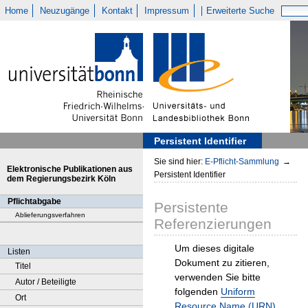
Home
Neuzugänge
Kontakt
Impressum
Erweiterte Suche
Persistent Identifier
Sie sind hier:
E-Pflicht-Sammlung
→
Elektronische Publikationen aus
Persistent Identifier
dem Regierungsbezirk Köln
Pflichtabgabe
Persistente
Ablieferungsverfahren
Referenzierungen
Um dieses digitale
Listen
Dokument zu zitieren,
Titel
verwenden Sie bitte
Autor / Beteiligte
folgenden
Uniform
Ort
Resource Name (URN)