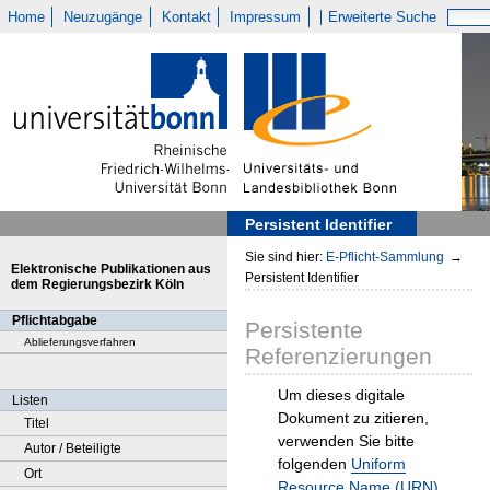
Home
Neuzugänge
Kontakt
Impressum
Erweiterte Suche
Persistent Identifier
Sie sind hier:
E-Pflicht-Sammlung
→
Elektronische Publikationen aus
Persistent Identifier
dem Regierungsbezirk Köln
Pflichtabgabe
Persistente
Ablieferungsverfahren
Referenzierungen
Um dieses digitale
Listen
Dokument zu zitieren,
Titel
verwenden Sie bitte
Autor / Beteiligte
folgenden
Uniform
Ort
Resource Name (URN)