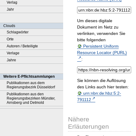
Verlag
Jahr
Um dieses digitale
Clouds
Dokument im Netz zu
Schlagwörter
verlinken, verwenden Sie
Orte
bitte folgenden
Persistent Uniform
Autoren / Beteiligte
Resource Locator (PURL)
Verlage
:
Jahre
Weitere E-Pflichtsammlungen
Sie können die Auflösung
Publikationen aus dem
des Links auch hier testen:
Regierungsbezirk Düsseldorf
urn:nbn:de:hbz:5:2-
Publikationen aus den
Regierungsbezirken Münster,
791112
Arnsberg und Detmold
Nähere
Erläuterungen