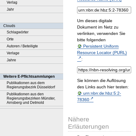
Verlag
Jahr
Um dieses digitale
Clouds
Dokument im Netz zu
Schlagwörter
verlinken, verwenden Sie
Orte
bitte folgenden
Persistent Uniform
Autoren / Beteiligte
Resource Locator (PURL)
Verlage
:
Jahre
Weitere E-Pflichtsammlungen
Sie können die Auflösung
Publikationen aus dem
des Links auch hier testen:
Regierungsbezirk Düsseldorf
urn:nbn:de:hbz:5:2-
Publikationen aus den
Regierungsbezirken Münster,
78360
Arnsberg und Detmold
Nähere
Erläuterungen