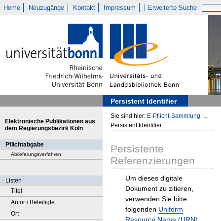
Home
Neuzugänge
Kontakt
Impressum
Erweiterte Suche
Persistent Identifier
Sie sind hier:
E-Pflicht-Sammlung
→
Elektronische Publikationen aus
Persistent Identifier
dem Regierungsbezirk Köln
Pflichtabgabe
Persistente
Ablieferungsverfahren
Referenzierungen
Um dieses digitale
Listen
Dokument zu zitieren,
Titel
verwenden Sie bitte
Autor / Beteiligte
folgenden
Uniform
Ort
Resource Name (URN)