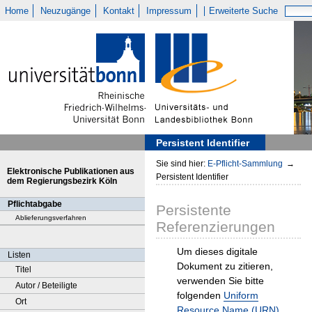
Home
Neuzugänge
Kontakt
Impressum
Erweiterte Suche
Persistent Identifier
Sie sind hier:
E-Pflicht-Sammlung
→
Elektronische Publikationen aus
Persistent Identifier
dem Regierungsbezirk Köln
Pflichtabgabe
Persistente
Ablieferungsverfahren
Referenzierungen
Um dieses digitale
Listen
Dokument zu zitieren,
Titel
verwenden Sie bitte
Autor / Beteiligte
folgenden
Uniform
Ort
Resource Name (URN)