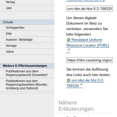
Verlag
Jahr
Um dieses digitale
Clouds
Dokument im Netz zu
Schlagwörter
verlinken, verwenden Sie
Orte
bitte folgenden
Persistent Uniform
Autoren / Beteiligte
Resource Locator (PURL)
Verlage
:
Jahre
Weitere E-Pflichtsammlungen
Sie können die Auflösung
Publikationen aus dem
des Links auch hier testen:
Regierungsbezirk Düsseldorf
urn:nbn:de:hbz:5:2-
Publikationen aus den
Regierungsbezirken Münster,
768326
Arnsberg und Detmold
Nähere
Erläuterungen