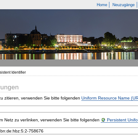
Home
Neuzugänge
istent Identifier
rungen
u zitieren, verwenden Sie bitte folgenden
Uniform Resource Name (U
m Netz zu verlinken, verwenden Sie bitte folgenden
Persistent Uni