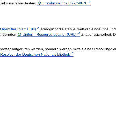
Links auch hier testen:
urn:nbn:de:hbz:5:2-758676
t Identifier (hier: URN)
ermöglicht die stabile, weltweit eindeutige 
h ändernden
Uniform Resource Locator (URL)
Zitationssicherheit. 
rowser aufgerufen werden, sondern werden mittels eines Resolvingdiens
esolver der Deutschen Nationalbibliothek
.