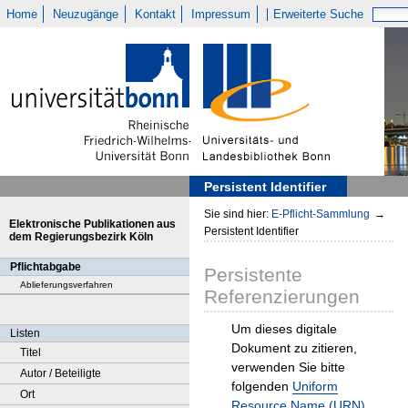
Home
Neuzugänge
Kontakt
Impressum
Erweiterte Suche
Persistent Identifier
Sie sind hier:
E-Pflicht-Sammlung
→
Elektronische Publikationen aus
Persistent Identifier
dem Regierungsbezirk Köln
Pflichtabgabe
Persistente
Ablieferungsverfahren
Referenzierungen
Um dieses digitale
Listen
Dokument zu zitieren,
Titel
verwenden Sie bitte
Autor / Beteiligte
folgenden
Uniform
Ort
Resource Name (URN)