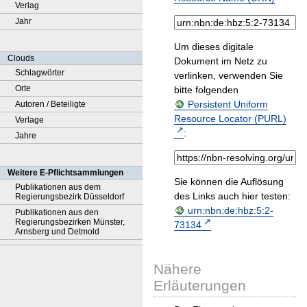
Verlag
Jahr
Um dieses digitale
Clouds
Dokument im Netz zu
Schlagwörter
verlinken, verwenden Sie
Orte
bitte folgenden
Persistent Uniform
Autoren / Beteiligte
Resource Locator (PURL)
Verlage
:
Jahre
Weitere E-Pflichtsammlungen
Sie können die Auflösung
Publikationen aus dem
des Links auch hier testen:
Regierungsbezirk Düsseldorf
urn:nbn:de:hbz:5:2-
Publikationen aus den
Regierungsbezirken Münster,
73134
Arnsberg und Detmold
Nähere
Erläuterungen