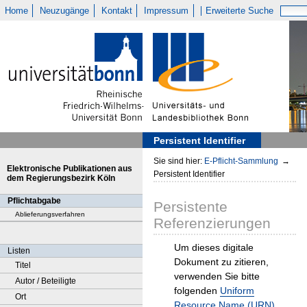
Home
Neuzugänge
Kontakt
Impressum
Erweiterte Suche
Persistent Identifier
Sie sind hier:
E-Pflicht-Sammlung
→
Elektronische Publikationen aus
Persistent Identifier
dem Regierungsbezirk Köln
Pflichtabgabe
Persistente
Ablieferungsverfahren
Referenzierungen
Um dieses digitale
Listen
Dokument zu zitieren,
Titel
verwenden Sie bitte
Autor / Beteiligte
folgenden
Uniform
Ort
Resource Name (URN)