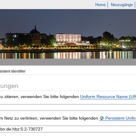
Home
Neuzugänge
istent Identifier
rungen
u zitieren, verwenden Sie bitte folgenden
Uniform Resource Name (U
m Netz zu verlinken, verwenden Sie bitte folgenden
Persistent Uni