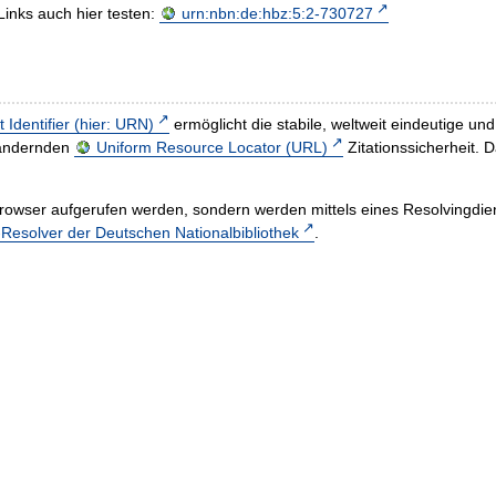
Links auch hier testen:
urn:nbn:de:hbz:5:2-730727
t Identifier (hier: URN)
ermöglicht die stabile, weltweit eindeutige 
h ändernden
Uniform Resource Locator (URL)
Zitationssicherheit. 
rowser aufgerufen werden, sondern werden mittels eines Resolvingdiens
esolver der Deutschen Nationalbibliothek
.