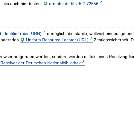
Links auch hier testen:
urn:nbn:de:hbz:5:2-72556
t Identifier (hier: URN)
ermöglicht die stabile, weltweit eindeutige 
h ändernden
Uniform Resource Locator (URL)
Zitationssicherheit. 
rowser aufgerufen werden, sondern werden mittels eines Resolvingdiens
esolver der Deutschen Nationalbibliothek
.