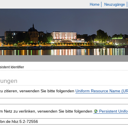
Home
Neuzugänge
istent Identifier
rungen
u zitieren, verwenden Sie bitte folgenden
Uniform Resource Name (U
m Netz zu verlinken, verwenden Sie bitte folgenden
Persistent Uni