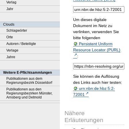
Verlag
Jahr
Um dieses digitale
Clouds
Dokument im Netz zu
Schlagwörter
verlinken, verwenden Sie
Orte
bitte folgenden
Persistent Uniform
Autoren / Beteiligte
Resource Locator (PURL)
Verlage
:
Jahre
Weitere E-Pflichtsammlungen
Sie können die Auflösung
Publikationen aus dem
des Links auch hier testen:
Regierungsbezirk Düsseldorf
urn:nbn:de:hbz:5:2-
Publikationen aus den
Regierungsbezirken Münster,
72001
Arnsberg und Detmold
Nähere
Erläuterungen