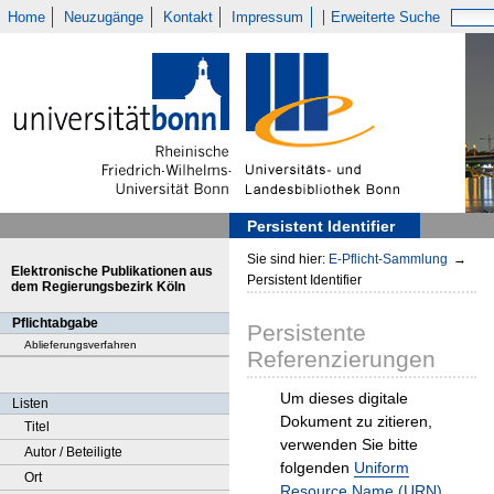
Home
Neuzugänge
Kontakt
Impressum
Erweiterte Suche
Persistent Identifier
Sie sind hier:
E-Pflicht-Sammlung
→
Elektronische Publikationen aus
Persistent Identifier
dem Regierungsbezirk Köln
Pflichtabgabe
Persistente
Ablieferungsverfahren
Referenzierungen
Um dieses digitale
Listen
Dokument zu zitieren,
Titel
verwenden Sie bitte
Autor / Beteiligte
folgenden
Uniform
Ort
Resource Name (URN)