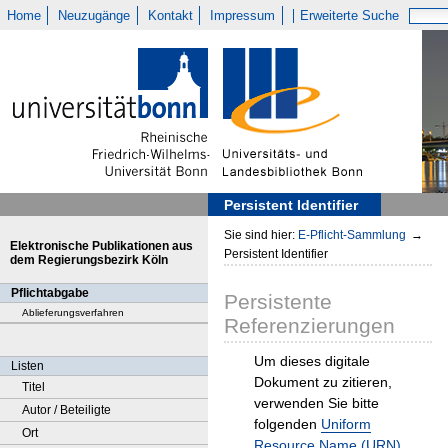
Home
Neuzugänge
Kontakt
Impressum
Erweiterte Suche
Persistent Identifier
Sie sind hier:
E-Pflicht-Sammlung
→
Elektronische Publikationen aus
Persistent Identifier
dem Regierungsbezirk Köln
Pflichtabgabe
Persistente
Ablieferungsverfahren
Referenzierungen
Um dieses digitale
Listen
Dokument zu zitieren,
Titel
verwenden Sie bitte
Autor / Beteiligte
folgenden
Uniform
Ort
Resource Name (URN)