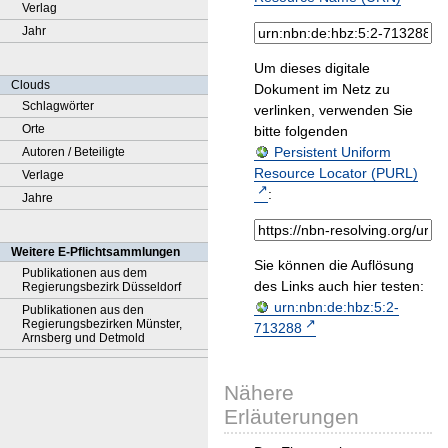
Verlag
Jahr
Um dieses digitale
Clouds
Dokument im Netz zu
Schlagwörter
verlinken, verwenden Sie
Orte
bitte folgenden
Persistent Uniform
Autoren / Beteiligte
Resource Locator (PURL)
Verlage
:
Jahre
Weitere E-Pflichtsammlungen
Sie können die Auflösung
Publikationen aus dem
des Links auch hier testen:
Regierungsbezirk Düsseldorf
urn:nbn:de:hbz:5:2-
Publikationen aus den
Regierungsbezirken Münster,
713288
Arnsberg und Detmold
Nähere
Erläuterungen