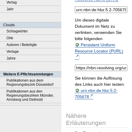
Verlag
Jahr
Um dieses digitale
Clouds
Dokument im Netz zu
Schlagwörter
verlinken, verwenden Sie
Orte
bitte folgenden
Persistent Uniform
Autoren / Beteiligte
Resource Locator (PURL)
Verlage
:
Jahre
Weitere E-Pflichtsammlungen
Sie können die Auflösung
Publikationen aus dem
des Links auch hier testen:
Regierungsbezirk Düsseldorf
urn:nbn:de:hbz:5:2-
Publikationen aus den
Regierungsbezirken Münster,
705678
Arnsberg und Detmold
Nähere
Erläuterungen