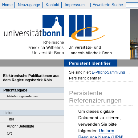
Home
Neuzugänge
Kontakt
Impressum
Erweiterte Suche
Persistent Identifier
Sie sind hier:
E-Pflicht-Sammlung
→
Elektronische Publikationen aus
Persistent Identifier
dem Regierungsbezirk Köln
Pflichtabgabe
Persistente
Ablieferungsverfahren
Referenzierungen
Um dieses digitale
Listen
Dokument zu zitieren,
Titel
verwenden Sie bitte
Autor / Beteiligte
folgenden
Uniform
Ort
Resource Name (URN)