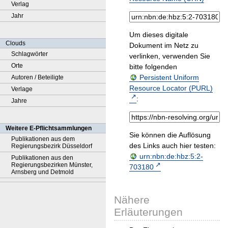
Verlag
Jahr
Um dieses digitale
Clouds
Dokument im Netz zu
Schlagwörter
verlinken, verwenden Sie
Orte
bitte folgenden
Persistent Uniform
Autoren / Beteiligte
Resource Locator (PURL)
Verlage
:
Jahre
Weitere E-Pflichtsammlungen
Sie können die Auflösung
Publikationen aus dem
des Links auch hier testen:
Regierungsbezirk Düsseldorf
urn:nbn:de:hbz:5:2-
Publikationen aus den
Regierungsbezirken Münster,
703180
Arnsberg und Detmold
Nähere
Erläuterungen