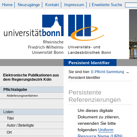
Home
Neuzugänge
Kontakt
Impressum
Erweiterte Suche
Persistent Identifier
Sie sind hier:
E-Pflicht-Sammlung
→
Elektronische Publikationen aus
Persistent Identifier
dem Regierungsbezirk Köln
Pflichtabgabe
Persistente
Ablieferungsverfahren
Referenzierungen
Um dieses digitale
Listen
Dokument zu zitieren,
Titel
verwenden Sie bitte
Autor / Beteiligte
folgenden
Uniform
Ort
Resource Name (URN)