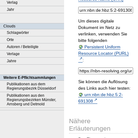
Verlag
Jahr
Um dieses digitale
Clouds
Dokument im Netz zu
Schlagwörter
verlinken, verwenden Sie
Orte
bitte folgenden
Persistent Uniform
Autoren / Beteiligte
Resource Locator (PURL)
Verlage
:
Jahre
Weitere E-Pflichtsammlungen
Sie können die Auflösung
Publikationen aus dem
des Links auch hier testen:
Regierungsbezirk Düsseldorf
urn:nbn:de:hbz:5:2-
Publikationen aus den
Regierungsbezirken Münster,
691308
Arnsberg und Detmold
Nähere
Erläuterungen