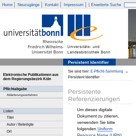
Home
Neuzugänge
Kontakt
Impressum
Erweiterte Suche
Persistent Identifier
Sie sind hier:
E-Pflicht-Sammlung
→
Elektronische Publikationen aus
Persistent Identifier
dem Regierungsbezirk Köln
Pflichtabgabe
Persistente
Ablieferungsverfahren
Referenzierungen
Um dieses digitale
Listen
Dokument zu zitieren,
Titel
verwenden Sie bitte
Autor / Beteiligte
folgenden
Uniform
Ort
Resource Name (URN)