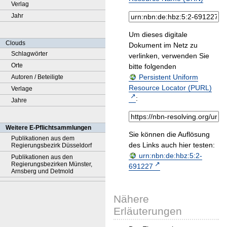
Verlag
Jahr
Um dieses digitale
Clouds
Dokument im Netz zu
Schlagwörter
verlinken, verwenden Sie
Orte
bitte folgenden
Persistent Uniform
Autoren / Beteiligte
Resource Locator (PURL)
Verlage
:
Jahre
Weitere E-Pflichtsammlungen
Sie können die Auflösung
Publikationen aus dem
des Links auch hier testen:
Regierungsbezirk Düsseldorf
urn:nbn:de:hbz:5:2-
Publikationen aus den
Regierungsbezirken Münster,
691227
Arnsberg und Detmold
Nähere
Erläuterungen