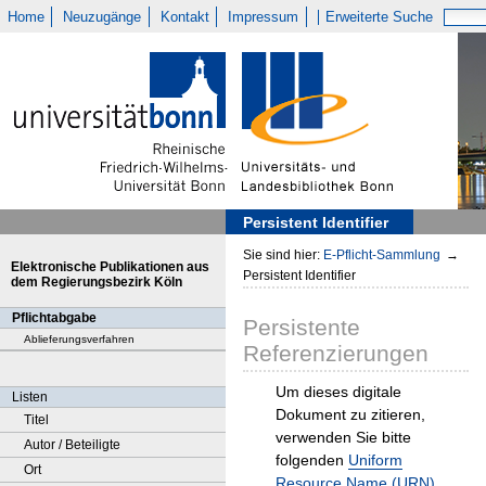
Home
Neuzugänge
Kontakt
Impressum
Erweiterte Suche
Persistent Identifier
Sie sind hier:
E-Pflicht-Sammlung
→
Elektronische Publikationen aus
Persistent Identifier
dem Regierungsbezirk Köln
Pflichtabgabe
Persistente
Ablieferungsverfahren
Referenzierungen
Um dieses digitale
Listen
Dokument zu zitieren,
Titel
verwenden Sie bitte
Autor / Beteiligte
folgenden
Uniform
Ort
Resource Name (URN)