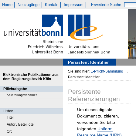
Home
Neuzugänge
Kontakt
Impressum
Erweiterte Suche
Persistent Identifier
Sie sind hier:
E-Pflicht-Sammlung
→
Elektronische Publikationen aus
Persistent Identifier
dem Regierungsbezirk Köln
Pflichtabgabe
Persistente
Ablieferungsverfahren
Referenzierungen
Um dieses digitale
Listen
Dokument zu zitieren,
Titel
verwenden Sie bitte
Autor / Beteiligte
folgenden
Uniform
Ort
Resource Name (URN)