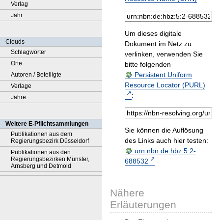
Verlag
Jahr
Um dieses digitale
Clouds
Dokument im Netz zu
Schlagwörter
verlinken, verwenden Sie
Orte
bitte folgenden
Persistent Uniform
Autoren / Beteiligte
Resource Locator (PURL)
Verlage
:
Jahre
Weitere E-Pflichtsammlungen
Sie können die Auflösung
Publikationen aus dem
des Links auch hier testen:
Regierungsbezirk Düsseldorf
urn:nbn:de:hbz:5:2-
Publikationen aus den
Regierungsbezirken Münster,
688532
Arnsberg und Detmold
Nähere
Erläuterungen