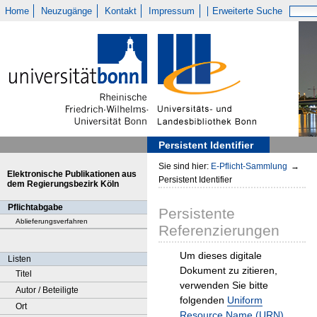
Home
Neuzugänge
Kontakt
Impressum
Erweiterte Suche
Persistent Identifier
Sie sind hier:
E-Pflicht-Sammlung
→
Elektronische Publikationen aus
Persistent Identifier
dem Regierungsbezirk Köln
Pflichtabgabe
Persistente
Ablieferungsverfahren
Referenzierungen
Um dieses digitale
Listen
Dokument zu zitieren,
Titel
verwenden Sie bitte
Autor / Beteiligte
folgenden
Uniform
Ort
Resource Name (URN)