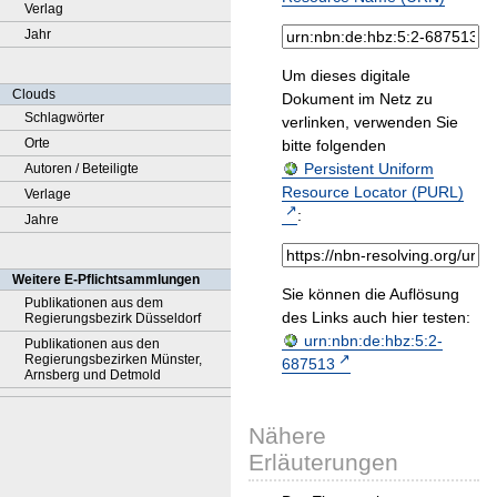
Verlag
Jahr
Um dieses digitale
Clouds
Dokument im Netz zu
Schlagwörter
verlinken, verwenden Sie
Orte
bitte folgenden
Persistent Uniform
Autoren / Beteiligte
Resource Locator (PURL)
Verlage
:
Jahre
Weitere E-Pflichtsammlungen
Sie können die Auflösung
Publikationen aus dem
des Links auch hier testen:
Regierungsbezirk Düsseldorf
urn:nbn:de:hbz:5:2-
Publikationen aus den
Regierungsbezirken Münster,
687513
Arnsberg und Detmold
Nähere
Erläuterungen