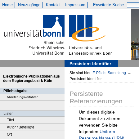
Home
Neuzugänge
Kontakt
Impressum
Erweiterte Suche
Persistent Identifier
Sie sind hier:
E-Pflicht-Sammlung
→
Elektronische Publikationen aus
Persistent Identifier
dem Regierungsbezirk Köln
Pflichtabgabe
Persistente
Ablieferungsverfahren
Referenzierungen
Um dieses digitale
Listen
Dokument zu zitieren,
Titel
verwenden Sie bitte
Autor / Beteiligte
folgenden
Uniform
Ort
Resource Name (URN)