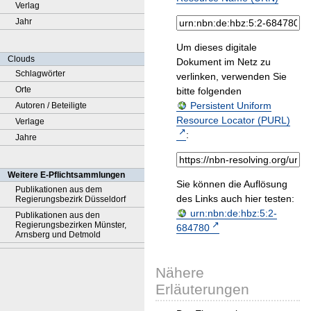
Verlag
Jahr
Um dieses digitale
Clouds
Dokument im Netz zu
Schlagwörter
verlinken, verwenden Sie
Orte
bitte folgenden
Persistent Uniform
Autoren / Beteiligte
Resource Locator (PURL)
Verlage
:
Jahre
Weitere E-Pflichtsammlungen
Sie können die Auflösung
Publikationen aus dem
des Links auch hier testen:
Regierungsbezirk Düsseldorf
urn:nbn:de:hbz:5:2-
Publikationen aus den
Regierungsbezirken Münster,
684780
Arnsberg und Detmold
Nähere
Erläuterungen