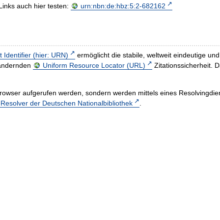
Links auch hier testen:
urn:nbn:de:hbz:5:2-682162
t Identifier (hier: URN)
ermöglicht die stabile, weltweit eindeutige 
h ändernden
Uniform Resource Locator (URL)
Zitationssicherheit. 
rowser aufgerufen werden, sondern werden mittels eines Resolvingdiens
esolver der Deutschen Nationalbibliothek
.