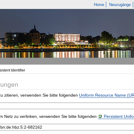
Home
Neuzugänge
istent Identifier
rungen
u zitieren, verwenden Sie bitte folgenden
Uniform Resource Name (U
m Netz zu verlinken, verwenden Sie bitte folgenden
Persistent Uni