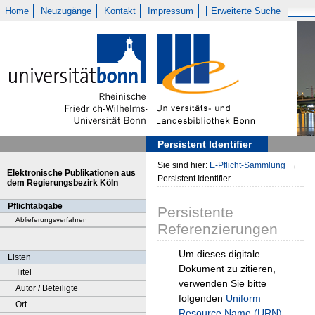
Home
Neuzugänge
Kontakt
Impressum
Erweiterte Suche
Persistent Identifier
Sie sind hier:
E-Pflicht-Sammlung
→
Elektronische Publikationen aus
Persistent Identifier
dem Regierungsbezirk Köln
Pflichtabgabe
Persistente
Ablieferungsverfahren
Referenzierungen
Um dieses digitale
Listen
Dokument zu zitieren,
Titel
verwenden Sie bitte
Autor / Beteiligte
folgenden
Uniform
Ort
Resource Name (URN)