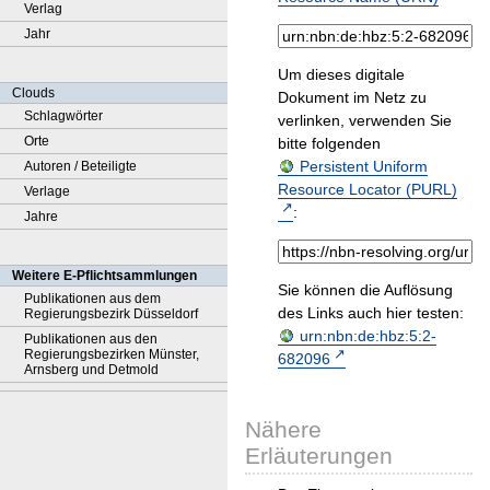
Verlag
Jahr
Um dieses digitale
Clouds
Dokument im Netz zu
Schlagwörter
verlinken, verwenden Sie
Orte
bitte folgenden
Persistent Uniform
Autoren / Beteiligte
Resource Locator (PURL)
Verlage
:
Jahre
Weitere E-Pflichtsammlungen
Sie können die Auflösung
Publikationen aus dem
des Links auch hier testen:
Regierungsbezirk Düsseldorf
urn:nbn:de:hbz:5:2-
Publikationen aus den
Regierungsbezirken Münster,
682096
Arnsberg und Detmold
Nähere
Erläuterungen